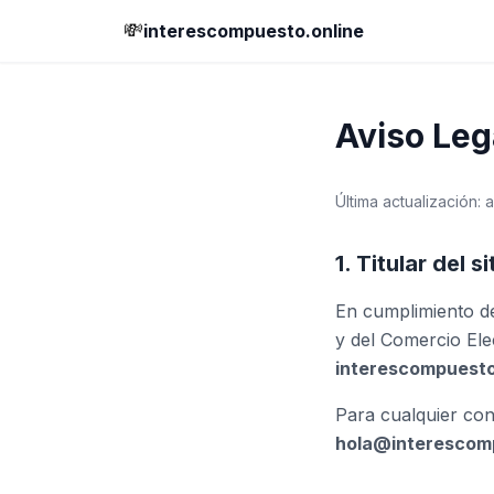
💸
interescompuesto.online
Aviso Leg
Última actualización: 
1. Titular del s
En cumplimiento de
y del Comercio Elec
interescompuesto
Para cualquier con
hola@interescomp